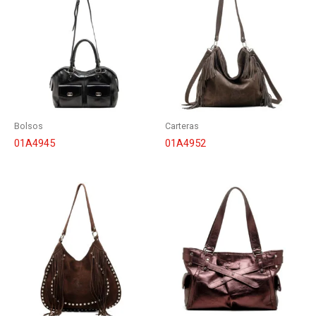
Bolsos
Carteras
01A4945
01A4952