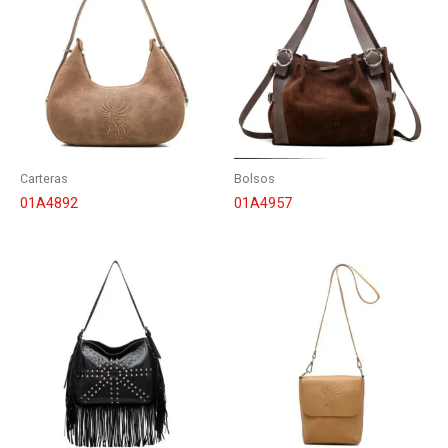
Carteras
Bolsos
01A4892
01A4957