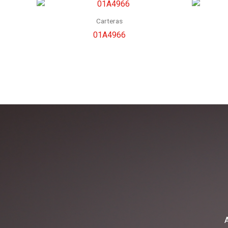
Carteras
01A4966
A