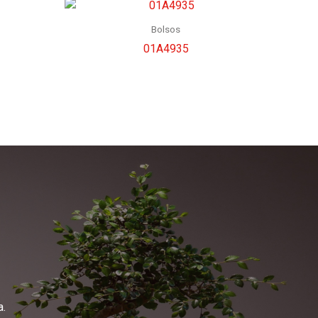
Bolsos
01A4935
a.