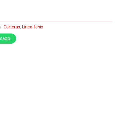
s:
Carteras
,
Linea fenix
tsapp