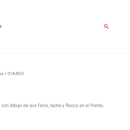
Buscar
o
ix
/ 01A4951
con dibujo de ave fenix, tacha y flecos en el frente,