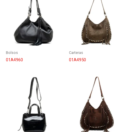
Bolsos
Carteras
01A4960
01A4950