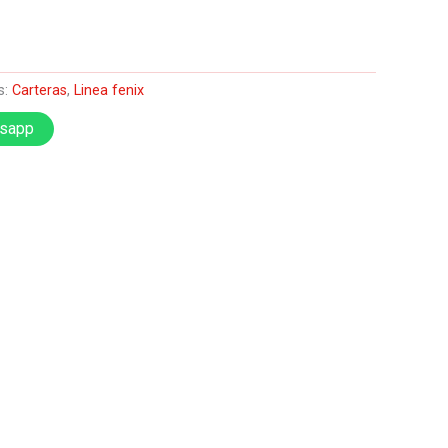
s:
Carteras
,
Linea fenix
tsapp