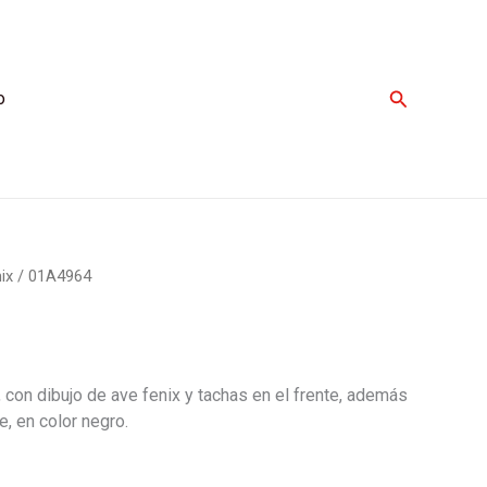
Buscar
o
ix
/ 01A4964
 con dibujo de ave fenix y tachas en el frente, además
e, en color negro.