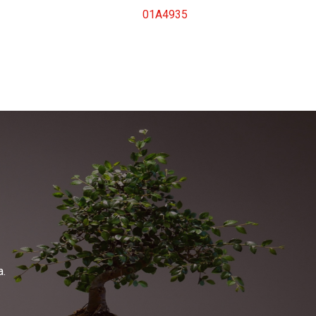
01A4935
a.