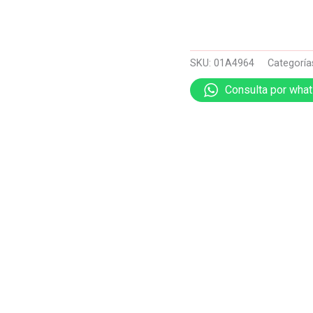
SKU:
01A4964
Categoría
Consulta por wha