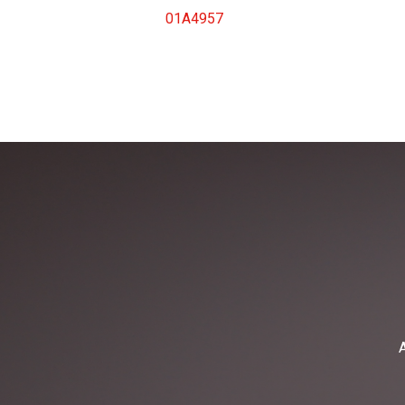
01A4957
A