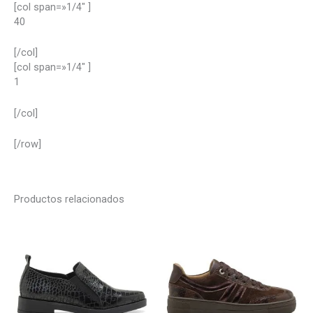
[col span=»1/4″ ]
40
[/col]
[col span=»1/4″ ]
1
[/col]
[/row]
Productos relacionados