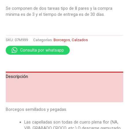
Se componen de dos tareas tipo de 8 pares y la compra
minima es de 3 y el tiempo de entrega es de 30 días.
SKU:
07M999
Categorías:
Borcegos
,
Calzados
Consulta por whatsapp
Descripción
Información adicional
Valoraciones (0)
Borcegos
semillados y pegadas.
Las capelladas son todas de cuero plena flor (NA,
VIB, GRABADO CROCO, etc.) O descarne gamuzado,