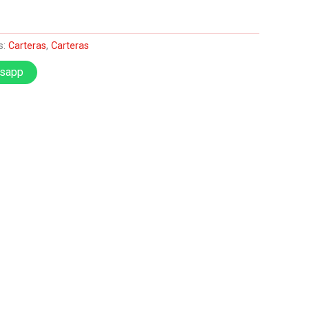
s:
Carteras
,
Carteras
tsapp