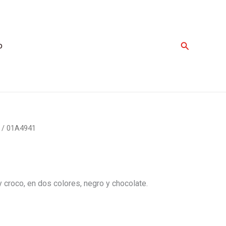
Buscar
o
/ 01A4941
y croco, en dos colores, negro y chocolate.