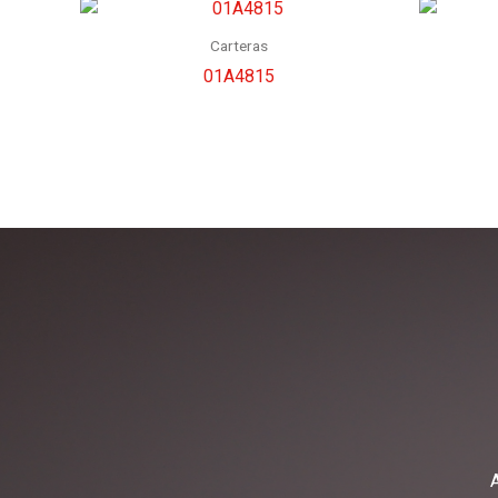
Carteras
01A4815
A