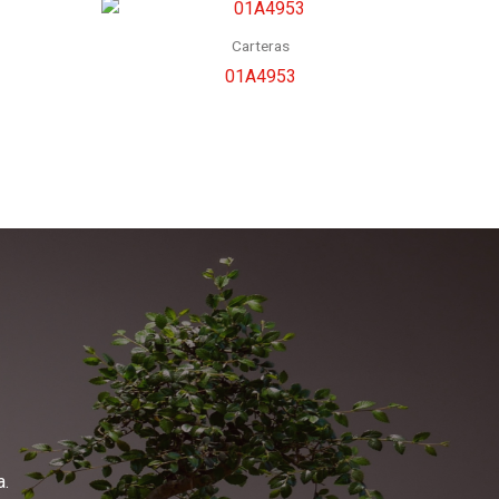
Carteras
01A4953
a.